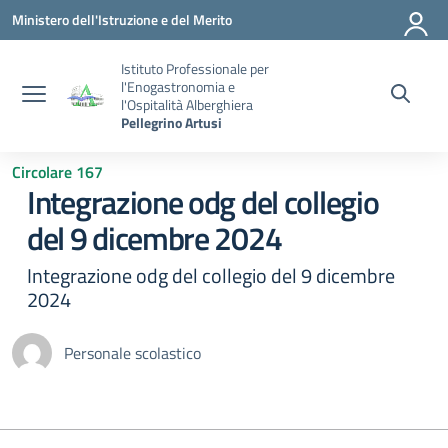
Vai ai contenuti
Vai al menu di navigazione
Vai al footer
Ministero dell'Istruzione e del Merito
Istituto Professionale per
l'Enogastronomia e
l'Ospitalità Alberghiera
Pellegrino Artusi
Circolare 167
Integrazione odg del collegio
del 9 dicembre 2024
Integrazione odg del collegio del 9 dicembre
2024
Personale scolastico