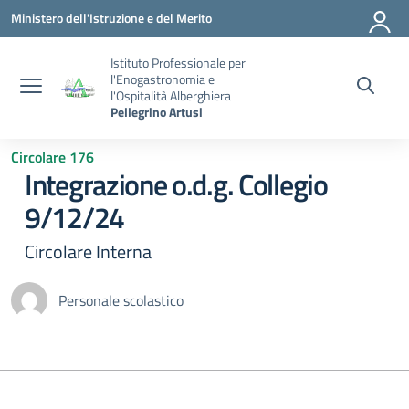
Vai ai contenuti
Vai al menu di navigazione
Vai al footer
Ministero dell'Istruzione e del Merito
Istituto Professionale per
l'Enogastronomia e
l'Ospitalità Alberghiera
Pellegrino Artusi
Circolare 176
Integrazione o.d.g. Collegio
9/12/24
Circolare Interna
Personale scolastico