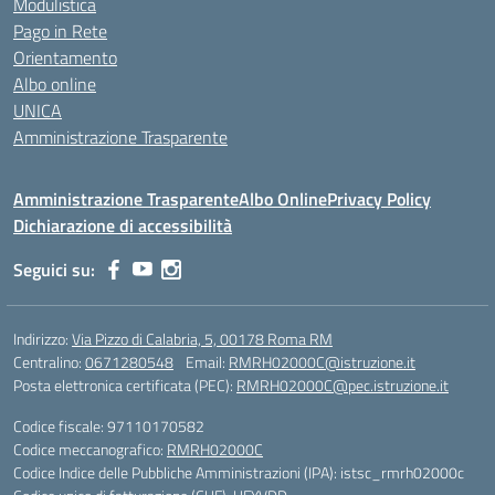
Modulistica
Pago in Rete
Orientamento
Albo online
UNICA
Amministrazione Trasparente
Amministrazione Trasparente
Albo Online
Privacy Policy
Dichiarazione di accessibilità
Seguici su:
Indirizzo:
Via Pizzo di Calabria, 5, 00178 Roma RM
Centralino:
0671280548
Email:
RMRH02000C@istruzione.it
Posta elettronica certificata (PEC):
RMRH02000C@pec.istruzione.it
Codice fiscale: 97110170582
Codice meccanografico:
RMRH02000C
Codice Indice delle Pubbliche Amministrazioni (IPA): istsc_rmrh02000c