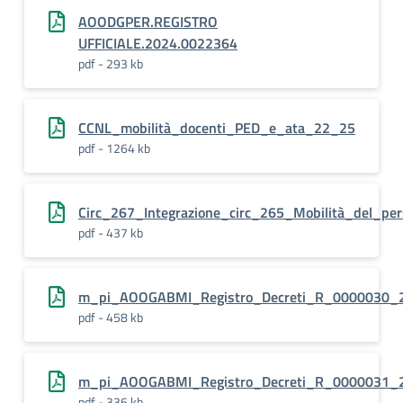
AOODGPER.REGISTRO
UFFICIALE.2024.0022364
pdf - 293 kb
CCNL_mobilità_docenti_PED_e_ata_22_25
pdf - 1264 kb
Circ_267_Integrazione_circ_265_Mobilità_del_p
pdf - 437 kb
m_pi_AOOGABMI_Registro_Decreti_R_0000030_
pdf - 458 kb
m_pi_AOOGABMI_Registro_Decreti_R_0000031_
pdf - 336 kb