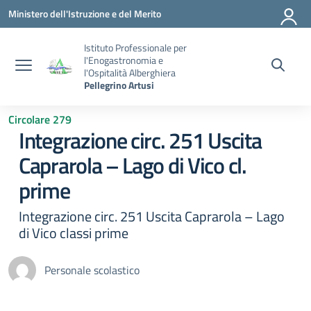
Vai ai contenuti
Vai al menu di navigazione
Vai al footer
Ministero dell'Istruzione e del Merito
Istituto Professionale per
l'Enogastronomia e
l'Ospitalità Alberghiera
Pellegrino Artusi
Circolare 279
Integrazione circ. 251 Uscita
Caprarola – Lago di Vico cl.
prime
Integrazione circ. 251 Uscita Caprarola – Lago
di Vico classi prime
Personale scolastico