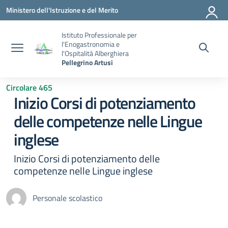
Vai ai contenuti
Vai al menu di navigazione
Vai al footer
Ministero dell'Istruzione e del Merito
Istituto Professionale per
l'Enogastronomia e
l'Ospitalità Alberghiera
Pellegrino Artusi
Circolare 465
Inizio Corsi di potenziamento
delle competenze nelle Lingue
inglese
Inizio Corsi di potenziamento delle
competenze nelle Lingue inglese
Personale scolastico