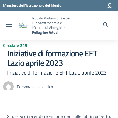
Vai ai contenuti
Vai al menu di navigazione
Vai al footer
Ministero dell'Istruzione e del Merito
Istituto Professionale per
l'Enogastronomia e
l'Ospitalità Alberghiera
Pellegrino Artusi
Circolare 245
Iniziative di formazione EFT
Lazio aprile 2023
Iniziative di formazione EFT Lazio aprile 2023
Personale scolastico
Si prega di prendere visione degli allegati in oggetto.