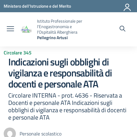
Vai ai contenuti
Vai al menu di navigazione
Vai al footer
Ministero dell'Istruzione e del Merito
Istituto Professionale per
l'Enogastronomia e
l'Ospitalità Alberghiera
Pellegrino Artusi
Circolare 345
Indicazioni sugli obblighi di
vigilanza e responsabilità di
docenti e personale ATA
Circolare INTERNA - prot. 4636 - Riservata a
Docenti e personale ATA Indicazioni sugli
obblighi di vigilanza e responsabilità di docenti
e personale ATA
Personale scolastico