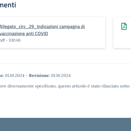
menti
Allegato_circ_29_Indicazioni campagna di
vaccinazione anti COVID
pdf - 330 kb
o:
01.10.2024
-
Revisione:
01.10.2024
ove diversamente specificato, questo articolo è stato rilasciato sott