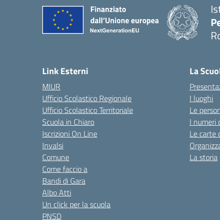
Is
Pe
R
Link Esterni
La Scuo
MIUR
Presenta
Ufficio Scolastico Regionale
I luoghi
Ufficio Scolastico Territoriale
Le perso
Scuola in Chiaro
I numeri 
Iscrizioni On Line
Le carte 
Invalsi
Organizz
Comune
La storia
Come faccio a
Bandi di Gara
Albo Atti
Un click per la scuola
PNSD