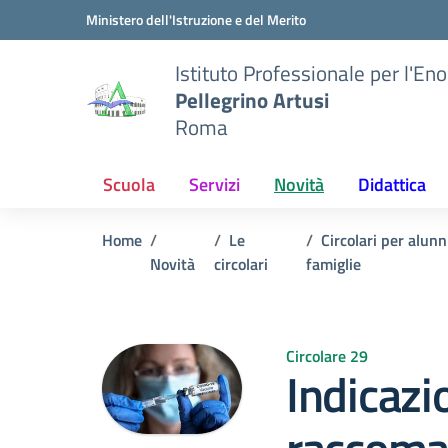
Vai ai contenuti
Vai al menu di navigazione
Vai al footer
Ministero dell'Istruzione e del Merito
Istituto Professionale per l'En
Pellegrino Artusi
Roma
Scuola
Servizi
Novità
Didattica
Home
Le
Circolari per alunn
Novità
circolari
famiglie
Circolare 29
Indicazi