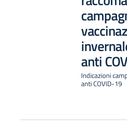
raccoman
campagn
vaccina
inverna
anti CO
Indicazioni ca
anti COVID-19