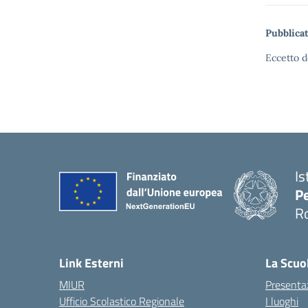
Pubblicat
Eccetto d
Is
Pe
R
Link Esterni
La Scuo
MIUR
Presenta
Ufficio Scolastico Regionale
I luoghi