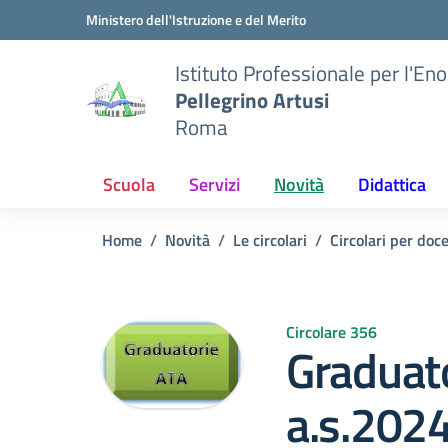
Vai ai contenuti
Vai al menu di navigazione
Vai al footer
Ministero dell'Istruzione e del Merito
Istituto Professionale per l'En
Pellegrino Artusi
Roma
Scuola
Servizi
Novità
Didattica
Home
Novità
Le circolari
Circolari per doc
Circolare 356
Graduato
a.s.202