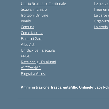
Ufficio Scolastico Territoriale
Le perso
Scuola in Chiaro
I numeri 
Iscrizioni On Line
Le carte 
Invalsi
Organizz
Comune
La storia
Come faccio a
Bandi di Gara
Albo Atti
Un click per la scuola
PNSD
Rete con gli Ex alunni
AVCP/ANAC
Biografia Artusi
Amministrazione Trasparente
Albo Online
Privacy Pol