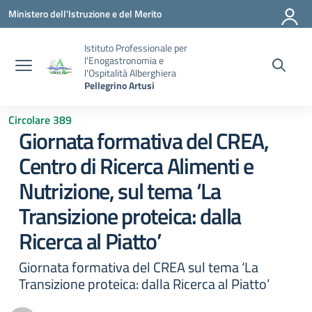
Vai ai contenuti
Vai al menu di navigazione
Vai al footer
Ministero dell'Istruzione e del Merito
Istituto Professionale per
l'Enogastronomia e
l'Ospitalità Alberghiera
Pellegrino Artusi
Circolare 389
Giornata formativa del CREA,
Centro di Ricerca Alimenti e
Nutrizione, sul tema ‘La
Transizione proteica: dalla
Ricerca al Piatto’
Giornata formativa del CREA sul tema ‘La
Transizione proteica: dalla Ricerca al Piatto’