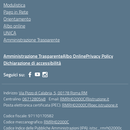
Modulistica
Pago in Rete
Orientamento
Albo online
UNICA
Amministrazione Trasparente
Amministrazione Trasparente
Albo Online
Privacy Policy
Dichiarazione di accessibilità
Seguici su:
Indirizzo:
Via Pizzo di Calabria, 5, 00178 Roma RM
Centralino:
0671280548
Email:
RMRH02000C@istruzione.it
Posta elettronica certificata (PEC):
RMRH02000C@pec.istruzione.it
Codice fiscale: 97110170582
Codice meccanografico:
RMRH02000C
Codice Indice delle Pubbliche Amministrazioni (IPA): istsc_rmrh02000c