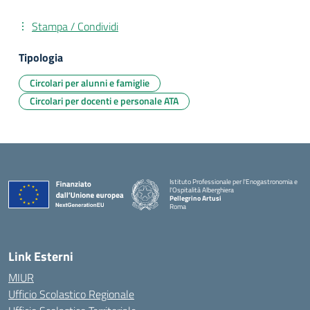
Stampa / Condividi
Tipologia
Circolari per alunni e famiglie
Circolari per docenti e personale ATA
Istituto Professionale per l'Enogastronomia e
l'Ospitalità Alberghiera
Pellegrino Artusi
Roma
Link Esterni
MIUR
Ufficio Scolastico Regionale