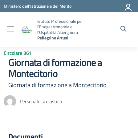
Vai ai contenuti
Vai al menu di navigazione
Vai al footer
Ministero dell'Istruzione e del Merito
Istituto Professionale per
l'Enogastronomia e
l'Ospitalità Alberghiera
Pellegrino Artusi
Circolare 361
Giornata di formazione a
Montecitorio
Giornata di formazione a Montecitorio
Personale scolastico
Documenti