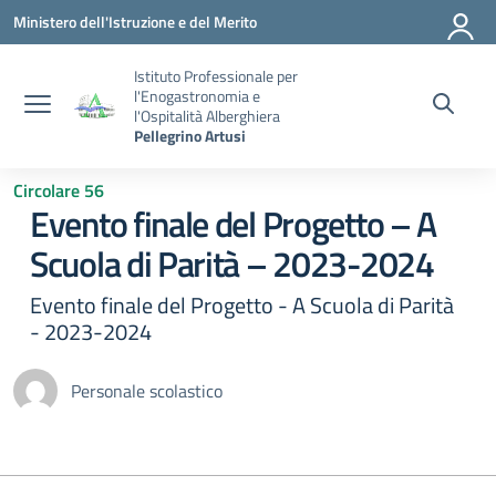
Vai ai contenuti
Vai al menu di navigazione
Vai al footer
Ministero dell'Istruzione e del Merito
Istituto Professionale per
l'Enogastronomia e
l'Ospitalità Alberghiera
Pellegrino Artusi
Circolare 56
Evento finale del Progetto – A
Scuola di Parità – 2023-2024
Evento finale del Progetto - A Scuola di Parità
- 2023-2024
Personale scolastico