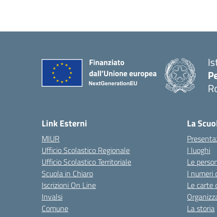
Is
Pe
R
Link Esterni
La Scuo
MIUR
Presenta
Ufficio Scolastico Regionale
I luoghi
Ufficio Scolastico Territoriale
Le perso
Scuola in Chiaro
I numeri 
Iscrizioni On Line
Le carte 
Invalsi
Organizz
Comune
La storia