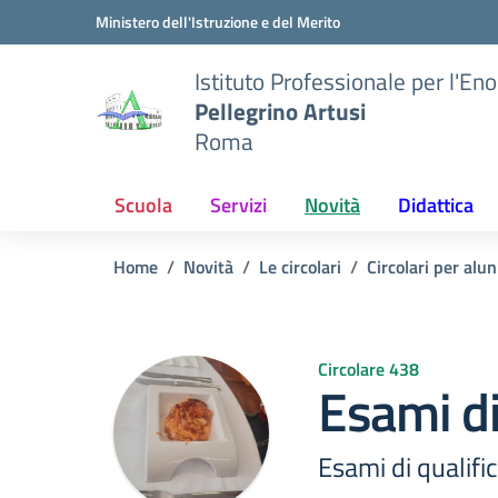
Vai ai contenuti
Vai al menu di navigazione
Vai al footer
Ministero dell'Istruzione e del Merito
Istituto Professionale per l'En
Pellegrino Artusi
Roma
Scuola
Servizi
Novità
Didattica
Home
Novità
Le circolari
Circolari per alun
Circolare 438
Esami di
Esami di qualifi