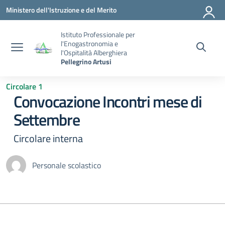
Vai ai contenuti
Vai al menu di navigazione
Vai al footer
Ministero dell'Istruzione e del Merito
Istituto Professionale per
l'Enogastronomia e
l'Ospitalità Alberghiera
Pellegrino Artusi
Circolare 1
Convocazione Incontri mese di
Settembre
Circolare interna
Personale scolastico