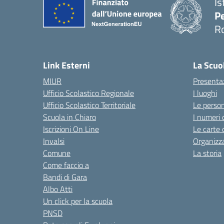
Is
Pe
R
Link Esterni
La Scuo
MIUR
Presenta
Ufficio Scolastico Regionale
I luoghi
Ufficio Scolastico Territoriale
Le perso
Scuola in Chiaro
I numeri 
Iscrizioni On Line
Le carte 
Invalsi
Organizz
Comune
La storia
Come faccio a
Bandi di Gara
Albo Atti
Un click per la scuola
PNSD