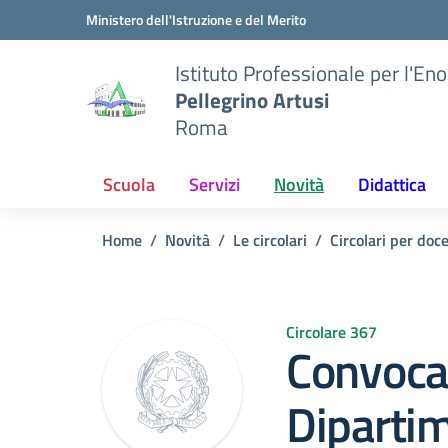
Vai ai contenuti
Vai al menu di navigazione
Vai al footer
Ministero dell'Istruzione e del Merito
Istituto Professionale per l'En
Pellegrino Artusi
Roma
Scuola
Servizi
Novità
Didattica
Home
Novità
Le circolari
Circolari per doc
Circolare 367
Convoca
Dipartim