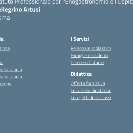
tituto Professionale per l'Enogastronomia e l'Ospit
llegrino Artusi
oma
la
I Servizi
zione
Personale scolastico
Famiglie e studenti
ne
Percorsi di studio
della scuola
Didattica
della scuola
Offerta formativa
azione
Le schede didattiche
I progetti delle classi