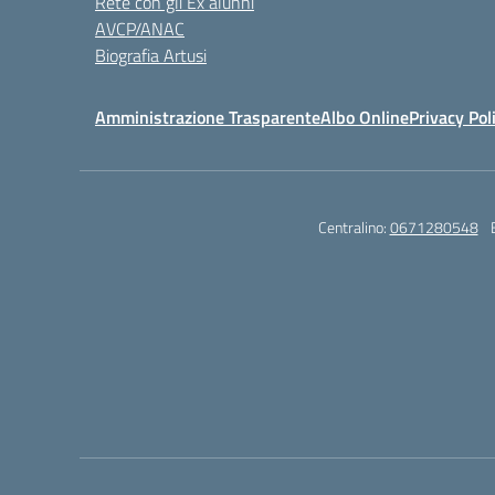
Rete con gli Ex alunni
AVCP/ANAC
Biografia Artusi
Amministrazione Trasparente
Albo Online
Privacy Pol
Centralino:
0671280548