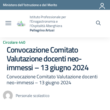
Vai ai contenuti
Vai al menu di navigazione
Vai al footer
Ministero dell'Istruzione e del Merito
Istituto Professionale per
l'Enogastronomia e
l'Ospitalità Alberghiera
Pellegrino Artusi
Circolare 440
Convocazione Comitato
Valutazione docenti neo-
immessi – 13 giugno 2024
Convocazione Comitato Valutazione docenti
neo-immessi – 13 giugno 2024
Personale scolastico