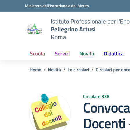
Vai ai contenuti
Vai al menu di navigazione
Vai al footer
Ministero dell'Istruzione e del Merito
Istituto Professionale per l'En
Pellegrino Artusi
Roma
Scuola
Servizi
Novità
Didattica
Home
Novità
Le circolari
Circolari per doc
Circolare 338
Convocaz
Docenti 