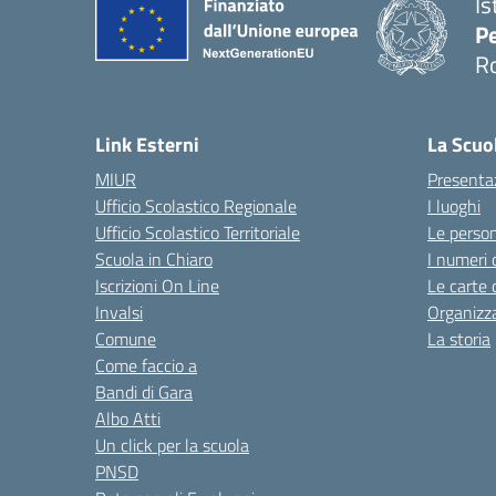
Is
Pe
R
Link Esterni
La Scuo
MIUR
Presenta
Ufficio Scolastico Regionale
I luoghi
Ufficio Scolastico Territoriale
Le perso
Scuola in Chiaro
I numeri 
Iscrizioni On Line
Le carte 
Invalsi
Organizz
Comune
La storia
Come faccio a
Bandi di Gara
Albo Atti
Un click per la scuola
PNSD