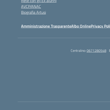
Rete con gli Ex alunni
AVCP/ANAC
Biografia Artusi
Amministrazione Trasparente
Albo Online
Privacy Pol
Centralino:
0671280548