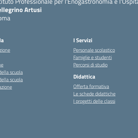
tituto Professionale per l'Enogastronomia e l'Ospit
llegrino Artusi
oma
la
I Servizi
zione
Personale scolastico
Famiglie e studenti
ne
Percorsi di studio
della scuola
Didattica
della scuola
Offerta formativa
azione
Le schede didattiche
I progetti delle classi