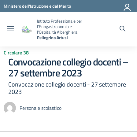
Vai ai contenuti
Vai al menu di navigazione
Vai al footer
Ministero dell'Istruzione e del Merito
Istituto Professionale per
l'Enogastronomia e
l'Ospitalità Alberghiera
Pellegrino Artusi
Circolare 38
Convocazione collegio docenti –
27 settembre 2023
Convocazione collegio docenti - 27 settembre
2023
Personale scolastico