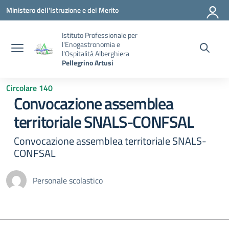
Vai ai contenuti
Vai al menu di navigazione
Vai al footer
Ministero dell'Istruzione e del Merito
Istituto Professionale per
l'Enogastronomia e
l'Ospitalità Alberghiera
Pellegrino Artusi
Circolare 140
Convocazione assemblea
territoriale SNALS-CONFSAL
Convocazione assemblea territoriale SNALS-
CONFSAL
Personale scolastico