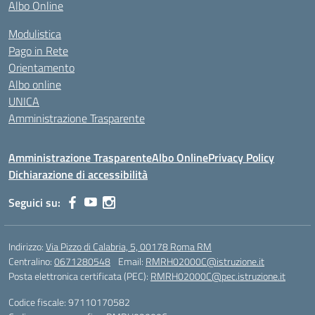
Albo Online
Modulistica
Pago in Rete
Orientamento
Albo online
UNICA
Amministrazione Trasparente
Amministrazione Trasparente
Albo Online
Privacy Policy
Dichiarazione di accessibilità
Seguici su:
Indirizzo:
Via Pizzo di Calabria, 5, 00178 Roma RM
Centralino:
0671280548
Email:
RMRH02000C@istruzione.it
Posta elettronica certificata (PEC):
RMRH02000C@pec.istruzione.it
Codice fiscale: 97110170582