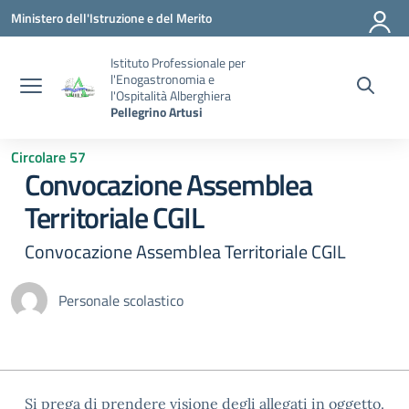
Vai ai contenuti
Vai al menu di navigazione
Vai al footer
Ministero dell'Istruzione e del Merito
Istituto Professionale per
l'Enogastronomia e
l'Ospitalità Alberghiera
Pellegrino Artusi
Circolare 57
Convocazione Assemblea
Territoriale CGIL
Convocazione Assemblea Territoriale CGIL
Personale scolastico
Si prega di prendere visione degli allegati in oggetto.