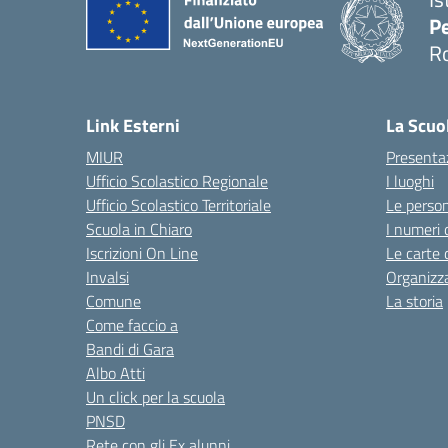
Pe
R
Link Esterni
La Scuo
MIUR
Presenta
Ufficio Scolastico Regionale
I luoghi
Ufficio Scolastico Territoriale
Le perso
Scuola in Chiaro
I numeri 
Iscrizioni On Line
Le carte 
Invalsi
Organizz
Comune
La storia
Come faccio a
Bandi di Gara
Albo Atti
Un click per la scuola
PNSD
Rete con gli Ex alunni