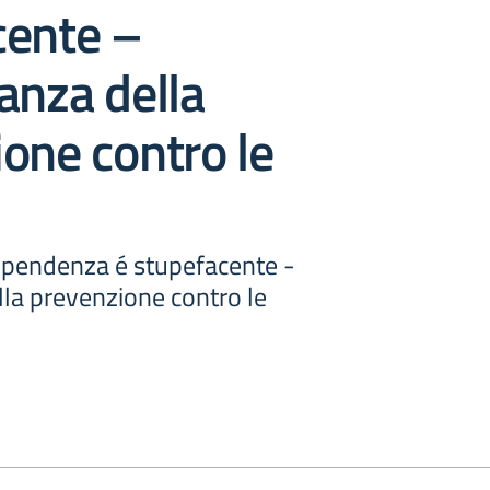
cente –
anza della
one contro le
ipendenza é stupefacente -
lla prevenzione contro le