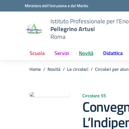
Vai ai contenuti
Vai al menu di navigazione
Vai al footer
Ministero dell'Istruzione e del Merito
Istituto Professionale per l'En
Pellegrino Artusi
Roma
Scuola
Servizi
Novità
Didattica
Home
Novità
Le circolari
Circolari per alun
Circolare 55
Convegn
L’Indipe