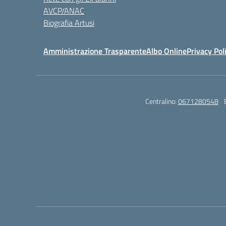
AVCP/ANAC
Biografia Artusi
Amministrazione Trasparente
Albo Online
Privacy Pol
Centralino:
0671280548