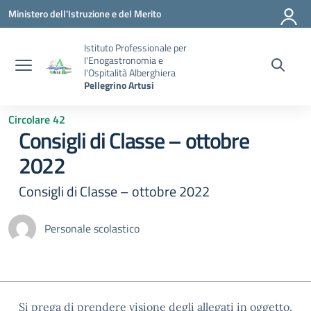
Vai ai contenuti
Vai al menu di navigazione
Vai al footer
Ministero dell'Istruzione e del Merito
Istituto Professionale per
l'Enogastronomia e
l'Ospitalità Alberghiera
Pellegrino Artusi
Circolare 42
Consigli di Classe – ottobre
2022
Consigli di Classe – ottobre 2022
Personale scolastico
Si prega di prendere visione degli allegati in oggetto.