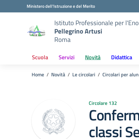
Vai ai contenuti
Vai al menu di navigazione
Vai al footer
Ministero dell'Istruzione e del Merito
Istituto Professionale per l'En
Pellegrino Artusi
Roma
Scuola
Servizi
Novità
Didattica
Home
Novità
Le circolari
Circolari per alun
Circolare 132
Conferma
classi S