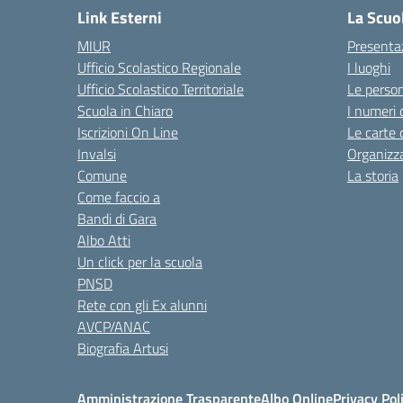
Link Esterni
La Scuo
MIUR
Presenta
Ufficio Scolastico Regionale
I luoghi
Ufficio Scolastico Territoriale
Le perso
Scuola in Chiaro
I numeri 
Iscrizioni On Line
Le carte 
Invalsi
Organizz
Comune
La storia
Come faccio a
Bandi di Gara
Albo Atti
Un click per la scuola
PNSD
Rete con gli Ex alunni
AVCP/ANAC
Biografia Artusi
Amministrazione Trasparente
Albo Online
Privacy Pol