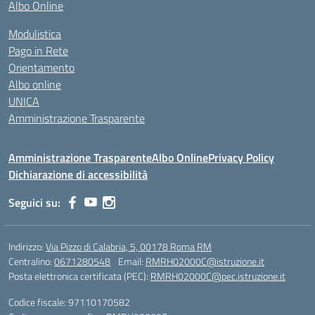
Albo Online
Modulistica
Pago in Rete
Orientamento
Albo online
UNICA
Amministrazione Trasparente
Amministrazione Trasparente
Albo Online
Privacy Policy
Dichiarazione di accessibilità
Seguici su:
Indirizzo:
Via Pizzo di Calabria, 5, 00178 Roma RM
Centralino:
0671280548
Email:
RMRH02000C@istruzione.it
Posta elettronica certificata (PEC):
RMRH02000C@pec.istruzione.it
Codice fiscale: 97110170582