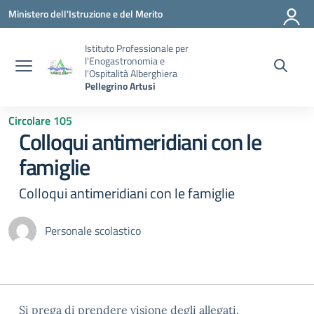
Vai ai contenuti
Vai al menu di navigazione
Vai al footer
Ministero dell'Istruzione e del Merito
Istituto Professionale per
l'Enogastronomia e
l'Ospitalità Alberghiera
Pellegrino Artusi
Circolare 105
Colloqui antimeridiani con le
famiglie
Colloqui antimeridiani con le famiglie
Personale scolastico
Si prega di prendere visione degli allegati.