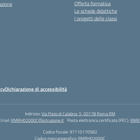
Offerta formativa
azione
Le schede didattiche
I progetti delle classi
icy
Dichiarazione di accessibilità
Indirizzo:
Via Pizzo di Calabria, 5, 00178 Roma RM
Email:
RMRH02000C@istruzione.it
Posta elettronica certificata (PEC):
RMRH
Codice fiscale: 97110170582
Codice meccanografico:
RMRH02000C