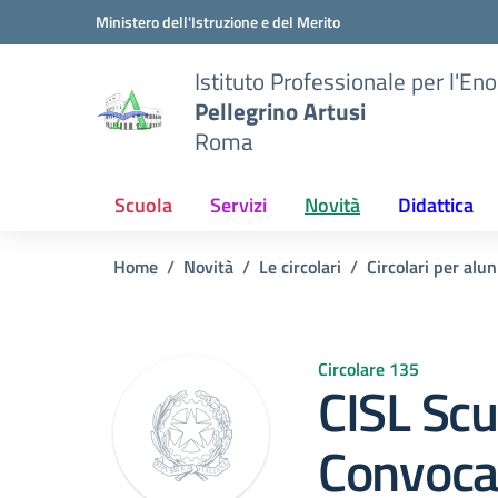
Vai ai contenuti
Vai al menu di navigazione
Vai al footer
Ministero dell'Istruzione e del Merito
Istituto Professionale per l'En
Pellegrino Artusi
Roma
Scuola
Servizi
Novità
Didattica
Home
Novità
Le circolari
Circolari per alun
Circolare 135
CISL Scu
Convoca