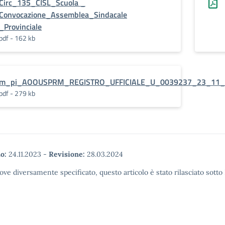
Circ_135_CISL_Scuola _
Convocazione_Assemblea_Sindacale
_Provinciale
pdf - 162 kb
m_pi_AOOUSPRM_REGISTRO_UFFICIALE_U_0039237_23_11_
pdf - 279 kb
o:
24.11.2023
-
Revisione:
28.03.2024
ove diversamente specificato, questo articolo è stato rilasciato sott