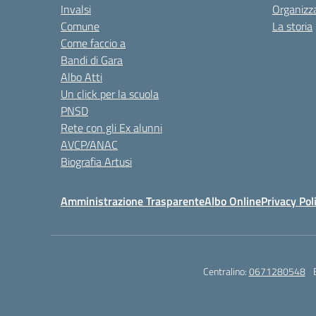
Invalsi
Organizz
Comune
La storia
Come faccio a
Bandi di Gara
Albo Atti
Un click per la scuola
PNSD
Rete con gli Ex alunni
AVCP/ANAC
Biografia Artusi
Amministrazione Trasparente
Albo Online
Privacy Pol
Centralino:
0671280548