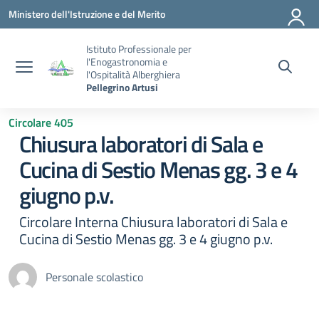
Vai ai contenuti
Vai al menu di navigazione
Vai al footer
Ministero dell'Istruzione e del Merito
Istituto Professionale per
l'Enogastronomia e
l'Ospitalità Alberghiera
Pellegrino Artusi
Circolare 405
Chiusura laboratori di Sala e
Cucina di Sestio Menas gg. 3 e 4
giugno p.v.
Circolare Interna Chiusura laboratori di Sala e
Cucina di Sestio Menas gg. 3 e 4 giugno p.v.
Personale scolastico