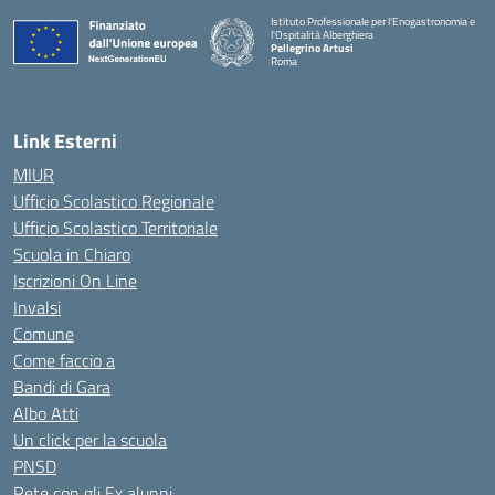
Istituto Professionale per l'Enogastronomia e
l'Ospitalità Alberghiera
Pellegrino Artusi
Roma
Link Esterni
MIUR
Ufficio Scolastico Regionale
Ufficio Scolastico Territoriale
Scuola in Chiaro
Iscrizioni On Line
Invalsi
Comune
Come faccio a
Bandi di Gara
Albo Atti
Un click per la scuola
PNSD
Rete con gli Ex alunni