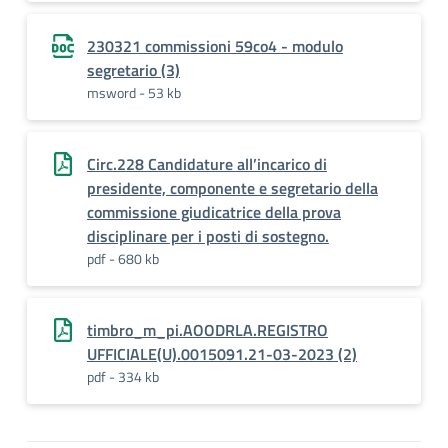
230321 commissioni 59co4 - modulo
segretario (3)
msword - 53 kb
Circ.228 Candidature all’incarico di
presidente, componente e segretario della
commissione giudicatrice della prova
disciplinare per i posti di sostegno.
pdf - 680 kb
timbro_m_pi.AOODRLA.REGISTRO
UFFICIALE(U).0015091.21-03-2023 (2)
pdf - 334 kb