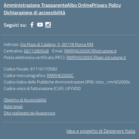
Amministrazione Trasparente
Albo Online
Privacy Policy
Dichiarazione di accessibilità
Seguici su:
Indirizzo:
Via Pizzo di Calabria, 5, 00178 Roma RM
Centralino:
0671280548
Email:
RMRH02000C@istruzione.it
Posta elettronica certificata (PEC):
RMRH02000C@pec.istruzione.it
Codice fiscale: 97110170582
Codice meccanografico:
RMRH02000C
Codice Indice delle Pubbliche Amministrazioni (IPA): istsc_rmrh02000c
Codice unico di fatturazione (CUF): UFYVDD
Obiettivi di Accessibilità
Note legali
Sito realizzato da Avaservice
Idea e progetto di Designers Italia