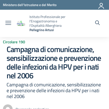
Vai ai contenuti
Vai al menu di navigazione
Vai al footer
Ministero dell'Istruzione e del Merito
Istituto Professionale per
l'Enogastronomia e
l'Ospitalità Alberghiera
Pellegrino Artusi
Circolare 190
Campagna di comunicazione,
sensibilizzazione e prevenzione
delle infezioni da HPV per i nati
nel 2006
Campagna di comunicazione, sensibilizzazione
e prevenzione delle infezioni da HPV per i nati
nel 2006