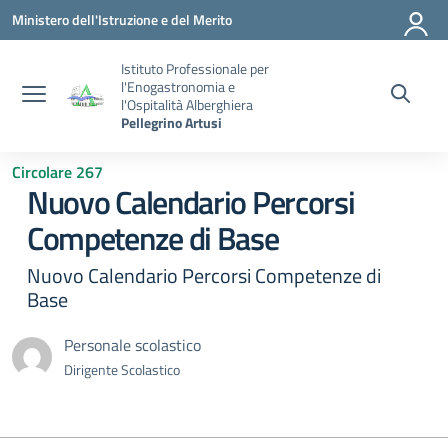
Vai ai contenuti
Vai al menu di navigazione
Vai al footer
Ministero dell'Istruzione e del Merito
Istituto Professionale per
l'Enogastronomia e
l'Ospitalità Alberghiera
Pellegrino Artusi
Circolare 267
Nuovo Calendario Percorsi
Competenze di Base
Nuovo Calendario Percorsi Competenze di
Base
Personale scolastico
Dirigente Scolastico