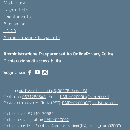
Modulistica
Pago in Rete
Orientamento
Albo online
UNICA
Amministrazione Trasparente
Amministrazione Trasparente
Albo Online
Privacy Policy
Dichiarazione di accessibilità
Seguici su:
Indirizzo:
Via Pizzo di Calabria, 5, 00178 Roma RM
Centralino:
0671280548
Email:
RMRH02000C@istruzione.it
Posta elettronica certificata (PEC):
RMRH02000C@pec.istruzione.it
Codice fiscale: 97110170582
Codice meccanografico:
RMRH02000C
Codice Indice delle Pubbliche Amministrazioni (IPA): istsc_rmrh02000c