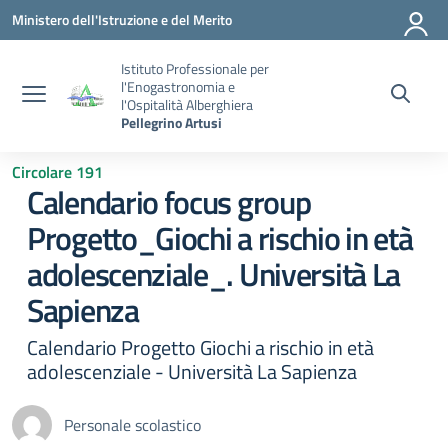
Vai ai contenuti
Vai al menu di navigazione
Vai al footer
Ministero dell'Istruzione e del Merito
Istituto Professionale per
l'Enogastronomia e
l'Ospitalità Alberghiera
Pellegrino Artusi
Circolare 191
Calendario focus group
Progetto_Giochi a rischio in età
adolescenziale_. Università La
Sapienza
Calendario Progetto Giochi a rischio in età
adolescenziale - Università La Sapienza
Personale scolastico