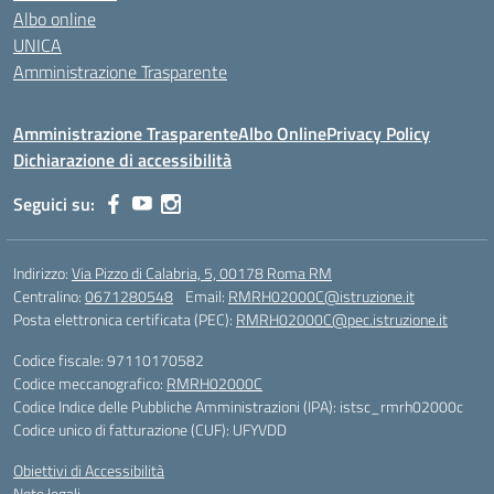
Albo online
UNICA
Amministrazione Trasparente
Amministrazione Trasparente
Albo Online
Privacy Policy
Dichiarazione di accessibilità
Seguici su:
Indirizzo:
Via Pizzo di Calabria, 5, 00178 Roma RM
Centralino:
0671280548
Email:
RMRH02000C@istruzione.it
Posta elettronica certificata (PEC):
RMRH02000C@pec.istruzione.it
Codice fiscale: 97110170582
Codice meccanografico:
RMRH02000C
Codice Indice delle Pubbliche Amministrazioni (IPA): istsc_rmrh02000c
Codice unico di fatturazione (CUF): UFYVDD
Obiettivi di Accessibilità
Note legali