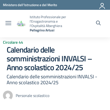
Vai ai contenuti
Vai al menu di navigazione
Vai al footer
Ministero dell'Istruzione e del Merito
Istituto Professionale per
l'Enogastronomia e
l'Ospitalità Alberghiera
Pellegrino Artusi
Circolare 44
Calendario delle
somministrazioni INVALSI –
Anno scolastico 2024/25
Calendario delle somministrazioni INVALSI -
Anno scolastico 2024/25
Personale scolastico