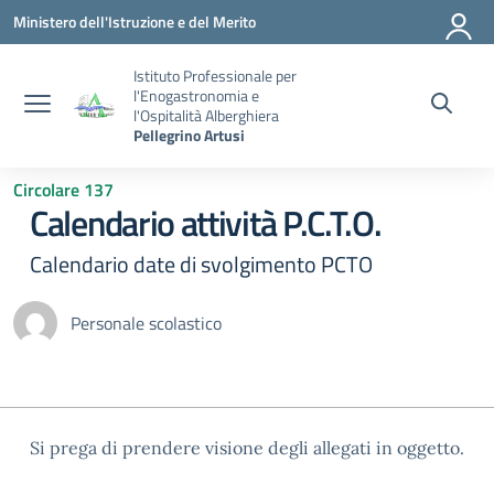
Vai ai contenuti
Vai al menu di navigazione
Vai al footer
Ministero dell'Istruzione e del Merito
Istituto Professionale per
l'Enogastronomia e
l'Ospitalità Alberghiera
Pellegrino Artusi
Circolare 137
Calendario attività P.C.T.O.
Calendario date di svolgimento PCTO
Personale scolastico
Si prega di prendere visione degli allegati in oggetto.