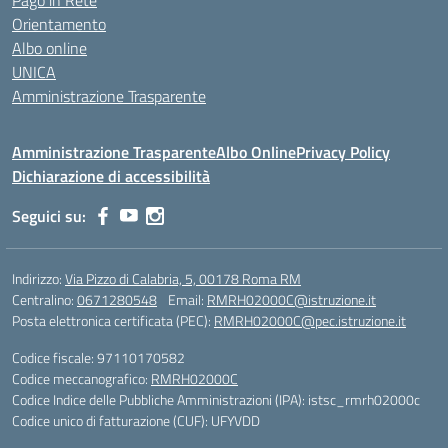
Pago in Rete
Orientamento
Albo online
UNICA
Amministrazione Trasparente
Amministrazione Trasparente
Albo Online
Privacy Policy
Dichiarazione di accessibilità
Seguici su:
Indirizzo:
Via Pizzo di Calabria, 5, 00178 Roma RM
Centralino:
0671280548
Email:
RMRH02000C@istruzione.it
Posta elettronica certificata (PEC):
RMRH02000C@pec.istruzione.it
Codice fiscale: 97110170582
Codice meccanografico:
RMRH02000C
Codice Indice delle Pubbliche Amministrazioni (IPA): istsc_rmrh02000c
Codice unico di fatturazione (CUF): UFYVDD