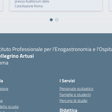
presso Auditorium della
Conciliazione Roma
tituto Professionale per l'Enogastronomia e l'Ospit
llegrino Artusi
oma
la
I Servizi
zione
Personale scolastico
Famiglie e studenti
ne
Percorsi di studio
della scuola
Didattica