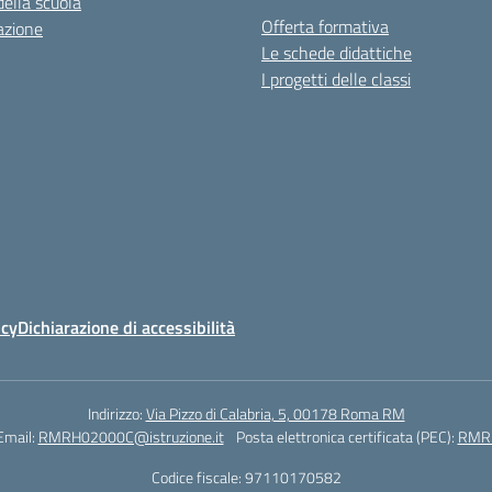
della scuola
Offerta formativa
azione
Le schede didattiche
I progetti delle classi
icy
Dichiarazione di accessibilità
Indirizzo:
Via Pizzo di Calabria, 5, 00178 Roma RM
Email:
RMRH02000C@istruzione.it
Posta elettronica certificata (PEC):
RMRH
Codice fiscale: 97110170582