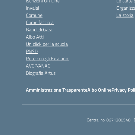
Iscrizioni On Line
Le carte 
Invalsi
Organizz
Comune
La storia
Come faccio a
Bandi di Gara
Albo Atti
Un click per la scuola
PNSD
Rete con gli Ex alunni
AVCP/ANAC
Biografia Artusi
Amministrazione Trasparente
Albo Online
Privacy Pol
Centralino:
0671280548