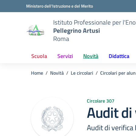
Vai ai contenuti
Vai al menu di navigazione
Vai al footer
Ministero dell'Istruzione e del Merito
Istituto Professionale per l'En
Pellegrino Artusi
Roma
Scuola
Servizi
Novità
Didattica
Home
Novità
Le circolari
Circolari per alun
Circolare 307
Audit di
Audit di verific