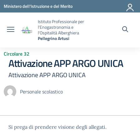
Vai ai contenuti
Vai al menu di navigazione
Vai al footer
Ministero dell'Istruzione e del Merito
Istituto Professionale per
l'Enogastronomia e
l'Ospitalità Alberghiera
Pellegrino Artusi
Circolare 32
Attivazione APP ARGO UNICA
Attivazione APP ARGO UNICA
Personale scolastico
Si prega di prendere visione degli allegati.