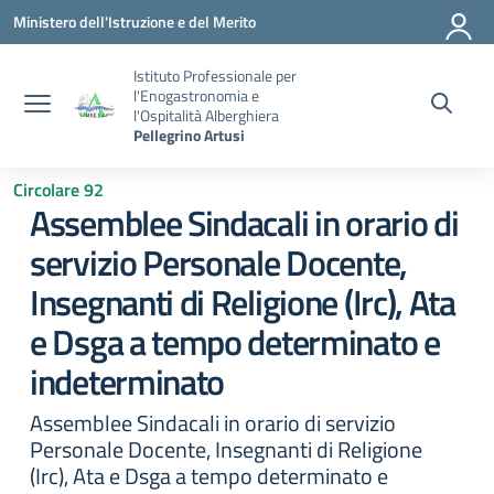
Vai ai contenuti
Vai al menu di navigazione
Vai al footer
Ministero dell'Istruzione e del Merito
Istituto Professionale per
l'Enogastronomia e
l'Ospitalità Alberghiera
Pellegrino Artusi
Circolare 92
Assemblee Sindacali in orario di
servizio Personale Docente,
Insegnanti di Religione (Irc), Ata
e Dsga a tempo determinato e
indeterminato
Assemblee Sindacali in orario di servizio
Personale Docente, Insegnanti di Religione
(Irc), Ata e Dsga a tempo determinato e