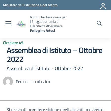
Vai ai contenuti
Vai al menu di navigazione
Vai al footer
Ministero dell'Istruzione e del Merito
Istituto Professionale per
l'Enogastronomia e
l'Ospitalità Alberghiera
Pellegrino Artusi
Circolare 45
Assemblea di Istituto – Ottobre
2022
Assemblea di Istituto - Ottobre 2022
Personale scolastico
Si prega di prendere visione degli allegati in oggetto.