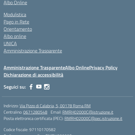
Albo Online
Modulistica
Pago in Rete
Orientamento
Albo online
UNICA
Amministrazione Trasparente
Amministrazione Trasparente
Albo Online
Privacy Policy
Dichiarazione di accessibilità
Seguici su:
Indirizzo:
Via Pizzo di Calabria, 5, 00178 Roma RM
Centralino:
0671280548
Email:
RMRH02000C@istruzione.it
Posta elettronica certificata (PEC):
RMRH02000C@pec.istruzione.it
Codice fiscale: 97110170582