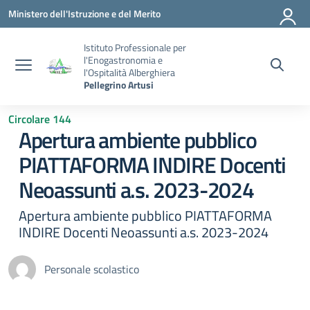
Vai ai contenuti
Vai al menu di navigazione
Vai al footer
Ministero dell'Istruzione e del Merito
Istituto Professionale per
l'Enogastronomia e
l'Ospitalità Alberghiera
Pellegrino Artusi
Circolare 144
Apertura ambiente pubblico
PIATTAFORMA INDIRE Docenti
Neoassunti a.s. 2023-2024
Apertura ambiente pubblico PIATTAFORMA
INDIRE Docenti Neoassunti a.s. 2023-2024
Personale scolastico