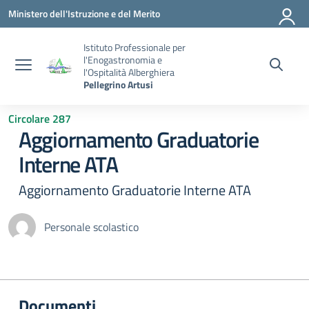
Vai ai contenuti
Vai al menu di navigazione
Vai al footer
Ministero dell'Istruzione e del Merito
Istituto Professionale per
l'Enogastronomia e
l'Ospitalità Alberghiera
Pellegrino Artusi
Circolare 287
Aggiornamento Graduatorie
Interne ATA
Aggiornamento Graduatorie Interne ATA
Personale scolastico
Documenti