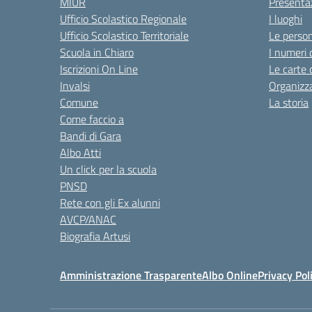
MIUR
Presenta
Ufficio Scolastico Regionale
I luoghi
Ufficio Scolastico Territoriale
Le perso
Scuola in Chiaro
I numeri 
Iscrizioni On Line
Le carte 
Invalsi
Organizz
Comune
La storia
Come faccio a
Bandi di Gara
Albo Atti
Un click per la scuola
PNSD
Rete con gli Ex alunni
AVCP/ANAC
Biografia Artusi
Amministrazione Trasparente
Albo Online
Privacy Pol