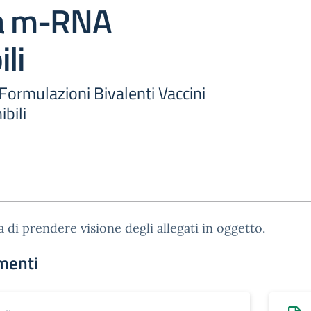
 a m-RNA
li
ormulazioni Bivalenti Vaccini
bili
a di prendere visione degli allegati in oggetto.
menti