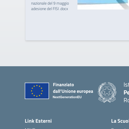
nazionale del 9 maggio
adesione del FISI .docx
Is
Pe
R
Link Esterni
La Scuo