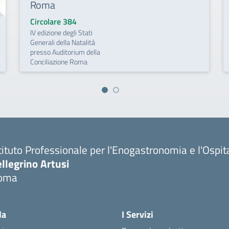
Roma
Circolare 384
IV edizione degli Stati
Generali della Natalità
presso Auditorium della
Conciliazione Roma
tituto Professionale per l'Enogastronomia e l'Ospit
llegrino Artusi
oma
la
I Servizi