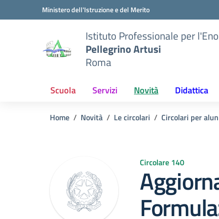
Vai ai contenuti
Vai al menu di navigazione
Vai al footer
Ministero dell'Istruzione e del Merito
Istituto Professionale per l'En
Pellegrino Artusi
Roma
Scuola
Servizi
Novità
Didattica
Home
Novità
Le circolari
Circolari per alun
Circolare 140
Aggiorn
Formulaz