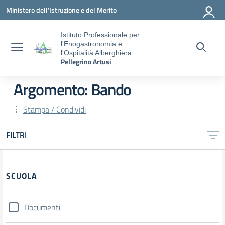
Vai ai contenuti
Vai al menu di navigazione
Vai al footer
Ministero dell'Istruzione e del Merito
Istituto Professionale per
l'Enogastronomia e
l'Ospitalità Alberghiera
Pellegrino Artusi
Argomento: Bando
Stampa / Condividi
FILTRI
SCUOLA
Documenti