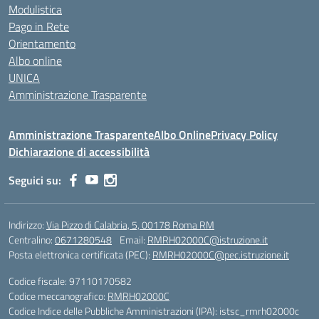
Modulistica
Pago in Rete
Orientamento
Albo online
UNICA
Amministrazione Trasparente
Amministrazione Trasparente
Albo Online
Privacy Policy
Dichiarazione di accessibilità
Seguici su:
Indirizzo:
Via Pizzo di Calabria, 5, 00178 Roma RM
Centralino:
0671280548
Email:
RMRH02000C@istruzione.it
Posta elettronica certificata (PEC):
RMRH02000C@pec.istruzione.it
Codice fiscale: 97110170582
Codice meccanografico:
RMRH02000C
Codice Indice delle Pubbliche Amministrazioni (IPA): istsc_rmrh02000c