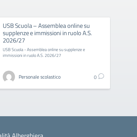
USB Scuola – Assemblea online su
USB 
supplenze e immissioni in ruolo A.S.
spor
2026/27
USB Sc
USB Scuola - Assemblea online su supplenze e
immissioni in ruolo A.S. 2026/27
Personale scolastico
0
alità Alberghiera