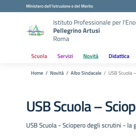
Vai ai contenuti
Vai al menu di navigazione
Vai al footer
Ministero dell'Istruzione e del Merito
Istituto Professionale per l'En
Pellegrino Artusi
Roma
Scuola
Servizi
Novità
Didattica
Home
Novità
Albo Sindacale
USB Scuola – 
USB Scuola – Sciope
USB Scuola - Sciopero degli scrutini - la