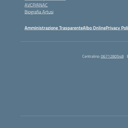
AVCP/ANAC
Biografia Artusi
Amministrazione Trasparente
Albo Online
Privacy Pol
Centralino:
0671280548