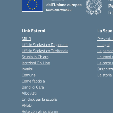
Pe
R
Link Esterni
La Scuo
MIUR
Presenta
Ufficio Scolastico Regionale
I luoghi
Ufficio Scolastico Territoriale
Le perso
Scuola in Chiaro
I numeri 
Iscrizioni On Line
Le carte 
Invalsi
Organizz
Comune
La storia
Come faccio a
Bandi di Gara
Albo Atti
Un click per la scuola
PNSD
Rete con gli Ex alunni