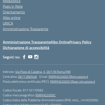
Modulistica
Pago in Rete
Orientamento
Albo online
UNICA
Amministrazione Trasparente
Amministrazione Trasparente
Albo Online
Privacy Policy
Dichiarazione di accessibilità
Seguici su:
Indirizzo:
Via Pizzo di Calabria, 5, 00178 Roma RM
Centralino:
0671280548
Email:
RMRH02000C@istruzione.it
Posta elettronica certificata (PEC):
RMRH02000C@pec.istruzione.it
Codice fiscale: 97110170582
Codice meccanografico:
RMRH02000C
Codice Indice delle Pubbliche Amministrazioni (IPA): istsc_rmrh02000c
Codice unico di fatturazione (CUF): UFYVDD