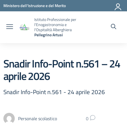
Vai ai contenuti
Vai al menu di navigazione
Vai al footer
Ministero dell'Istruzione e del Merito
Istituto Professionale per
l'Enogastronomia e
l'Ospitalità Alberghiera
Pellegrino Artusi
Snadir Info-Point n.561 – 24
aprile 2026
Snadir Info-Point n.561 - 24 aprile 2026
Personale scolastico
0