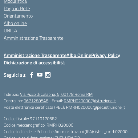
Modulistica
Pago in Rete
Orientamento
Albo online
UNICA
Amministrazione Trasparente
Amministrazione Trasparente
Albo Online
Privacy Policy
Dichiarazione di accessibilità
Seguici su:
Indirizzo:
Via Pizzo di Calabria, 5, 00178 Roma RM
Centralino:
0671280548
Email:
RMRH02000C@istruzione.it
Posta elettronica certificata (PEC):
RMRH02000C@pec.istruzione.it
Codice fiscale: 97110170582
Codice meccanografico:
RMRH02000C
Codice Indice delle Pubbliche Amministrazioni (IPA): istsc_rmrh02000c
Codice unico di fatturazione (CUF): UFYVDD