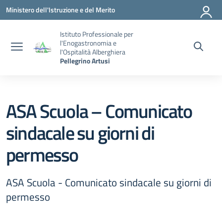
Vai ai contenuti
Vai al menu di navigazione
Vai al footer
Ministero dell'Istruzione e del Merito
Istituto Professionale per
l'Enogastronomia e
l'Ospitalità Alberghiera
Pellegrino Artusi
ASA Scuola – Comunicato
sindacale su giorni di
permesso
ASA Scuola - Comunicato sindacale su giorni di
permesso