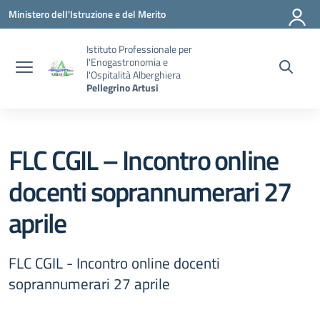
Vai ai contenuti
Vai al menu di navigazione
Vai al footer
Ministero dell'Istruzione e del Merito
Istituto Professionale per
l'Enogastronomia e
l'Ospitalità Alberghiera
Pellegrino Artusi
FLC CGIL – Incontro online
docenti soprannumerari 27
aprile
FLC CGIL - Incontro online docenti
soprannumerari 27 aprile