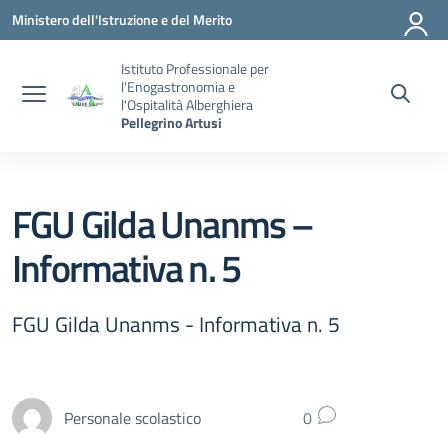
Vai ai contenuti
Vai al menu di navigazione
Vai al footer
Ministero dell'Istruzione e del Merito
Istituto Professionale per
l'Enogastronomia e
l'Ospitalità Alberghiera
Pellegrino Artusi
FGU Gilda Unanms –
Informativa n. 5
FGU Gilda Unanms - Informativa n. 5
Personale scolastico
0