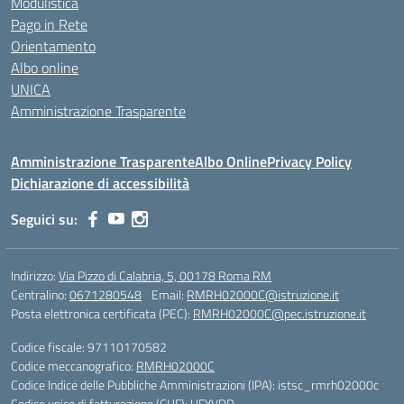
Modulistica
Pago in Rete
Orientamento
Albo online
UNICA
Amministrazione Trasparente
Amministrazione Trasparente
Albo Online
Privacy Policy
Dichiarazione di accessibilità
Seguici su:
Indirizzo:
Via Pizzo di Calabria, 5, 00178 Roma RM
Centralino:
0671280548
Email:
RMRH02000C@istruzione.it
Posta elettronica certificata (PEC):
RMRH02000C@pec.istruzione.it
Codice fiscale: 97110170582
Codice meccanografico:
RMRH02000C
Codice Indice delle Pubbliche Amministrazioni (IPA): istsc_rmrh02000c
Codice unico di fatturazione (CUF): UFYVDD