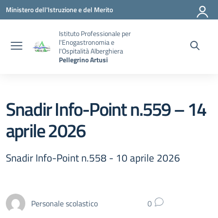
Vai ai contenuti
Vai al menu di navigazione
Vai al footer
Ministero dell'Istruzione e del Merito
Istituto Professionale per
l'Enogastronomia e
l'Ospitalità Alberghiera
Pellegrino Artusi
Snadir Info-Point n.559 – 14
aprile 2026
Snadir Info-Point n.558 - 10 aprile 2026
Personale scolastico
0