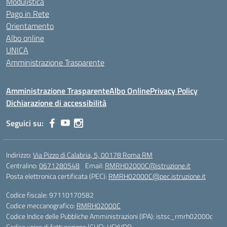
Modulistica
Pago in Rete
Orientamento
Albo online
UNICA
Amministrazione Trasparente
Amministrazione Trasparente
Albo Online
Privacy Policy
Dichiarazione di accessibilità
Seguici su:
Indirizzo:
Via Pizzo di Calabria, 5, 00178 Roma RM
Centralino:
0671280548
Email:
RMRH02000C@istruzione.it
Posta elettronica certificata (PEC):
RMRH02000C@pec.istruzione.it
Codice fiscale: 97110170582
Codice meccanografico:
RMRH02000C
Codice Indice delle Pubbliche Amministrazioni (IPA): istsc_rmrh02000c
Codice unico di fatturazione (CUF): UFYVDD