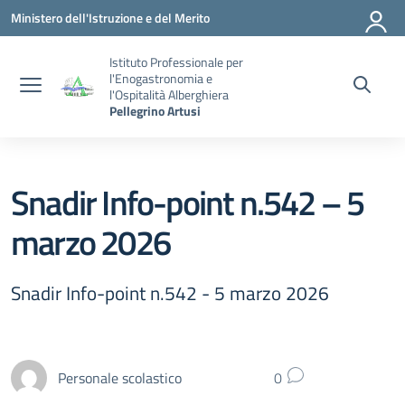
Vai ai contenuti
Vai al menu di navigazione
Vai al footer
Ministero dell'Istruzione e del Merito
Istituto Professionale per
l'Enogastronomia e
l'Ospitalità Alberghiera
Pellegrino Artusi
Snadir Info-point n.542 – 5
marzo 2026
Snadir Info-point n.542 - 5 marzo 2026
Personale scolastico
0