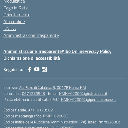
Modulistica
Pago in Rete
Orientamento
Albo online
UNICA
Amministrazione Trasparente
Amministrazione Trasparente
Albo Online
Privacy Policy
Dichiarazione di accessibilità
Seguici su:
Indirizzo:
Via Pizzo di Calabria, 5, 00178 Roma RM
Centralino:
0671280548
Email:
RMRH02000C@istruzione.it
Posta elettronica certificata (PEC):
RMRH02000C@pec.istruzione.it
Codice fiscale: 97110170582
Codice meccanografico:
RMRH02000C
Codice Indice delle Pubbliche Amministrazioni (IPA): istsc_rmrh02000c
Codice unico di fatturazione (CUF): UFYVDD