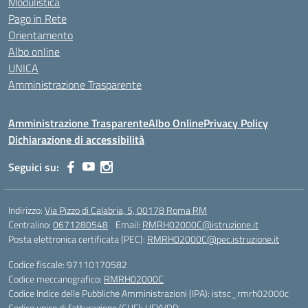
Modulistica
Pago in Rete
Orientamento
Albo online
UNICA
Amministrazione Trasparente
Amministrazione Trasparente
Albo Online
Privacy Policy
Dichiarazione di accessibilità
Seguici su:
Indirizzo:
Via Pizzo di Calabria, 5, 00178 Roma RM
Centralino:
0671280548
Email:
RMRH02000C@istruzione.it
Posta elettronica certificata (PEC):
RMRH02000C@pec.istruzione.it
Codice fiscale: 97110170582
Codice meccanografico:
RMRH02000C
Codice Indice delle Pubbliche Amministrazioni (IPA): istsc_rmrh02000c
Codice unico di fatturazione (CUF): UFYVDD