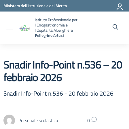
Vai ai contenuti
Vai al menu di navigazione
Vai al footer
Ministero dell'Istruzione e del Merito
Istituto Professionale per
l'Enogastronomia e
l'Ospitalità Alberghiera
Pellegrino Artusi
Snadir Info-Point n.536 – 20
febbraio 2026
Snadir Info-Point n.536 - 20 febbraio 2026
Personale scolastico
0