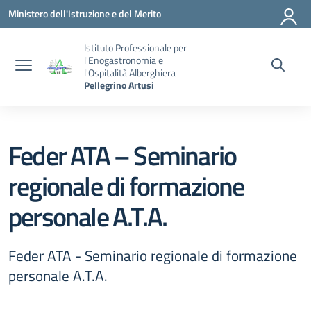
Vai ai contenuti
Vai al menu di navigazione
Vai al footer
Ministero dell'Istruzione e del Merito
Istituto Professionale per
l'Enogastronomia e
l'Ospitalità Alberghiera
Pellegrino Artusi
Feder ATA – Seminario
regionale di formazione
personale A.T.A.
Feder ATA - Seminario regionale di formazione
personale A.T.A.